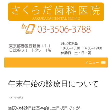
コ
メニュー
ン
テ
ン
ツ
年末年始の診療日について
へ
ス
キ
コメントを残す
ッ
プ
当院の休診日は基本的に土日祝日ですが、