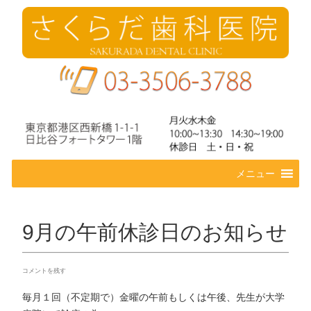
コ
メニュー
ン
テ
ン
ツ
9月の午前休診日のお知らせ
へ
ス
キ
コメントを残す
ッ
プ
毎月１回（不定期で）金曜の午前もしくは午後、先生が大学