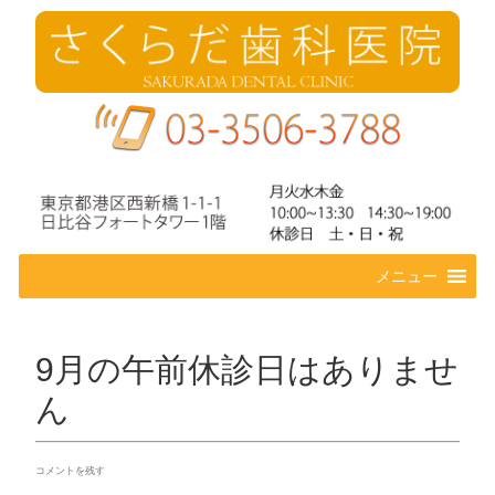
コ
メニュー
ン
テ
ン
ツ
9月の午前休診日はありませ
へ
ス
ん
キ
ッ
プ
コメントを残す