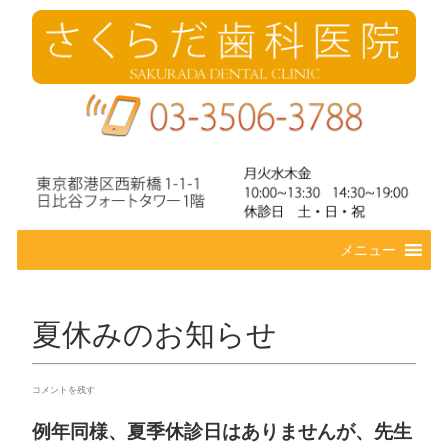
コ
メニュー
ン
テ
ン
ツ
夏休みのお知らせ
へ
ス
キ
コメントを残す
ッ
プ
例年同様、夏季休診日はありませんが、先生