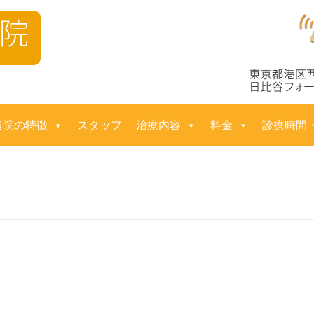
コ
当院の特徴
スタッフ
治療内容
料金
診療時間
ン
テ
ン
ツ
へ
ス
キ
ッ
プ