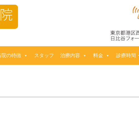
コ
当院の特徴
スタッフ
治療内容
料金
診療時間
ン
テ
ン
ツ
へ
ス
キ
ッ
プ