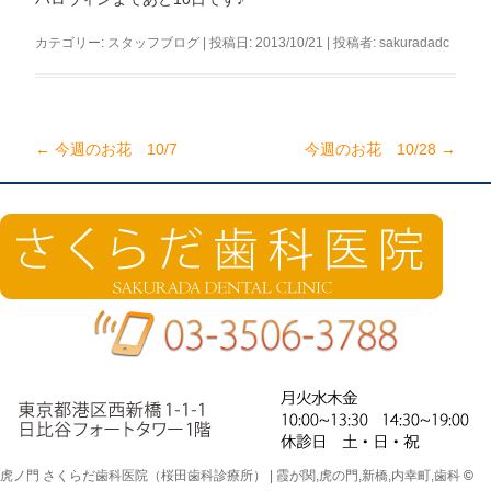
カテゴリー:
スタッフブログ
| 投稿日:
2013/10/21
|
投稿者:
sakuradadc
←
今週のお花 10/7
今週のお花 10/28
→
投
稿
ナ
ビ
ゲ
ー
シ
ョ
ン
虎ノ門 さくらだ歯科医院（桜田歯科診療所） | 霞が関,虎の門,新橋,内幸町,歯科
©