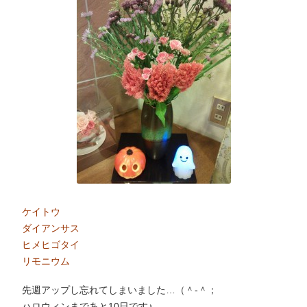
ケイトウ
ダイアンサス
ヒメヒゴタイ
リモニウム
先週アップし忘れてしまいました…（＾-＾；
ハロウィンまであと10日です♪