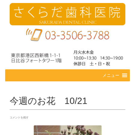
コ
メニュー
ン
テ
ン
ツ
今週のお花 10/21
へ
ス
キ
コメントを残す
ッ
プ