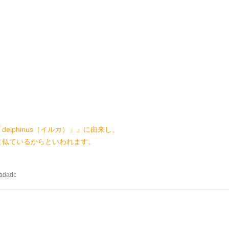
lphinus（イルカ）」』に由来し、
からといわれます。
adadc