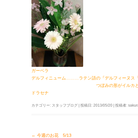
ガーベラ
デルフィニューム………ラテン語の『デルフィーヌス「de
つぼみの形がイルカと似ている
ドラセナ
カテゴリー:
スタッフブログ
| 投稿日:
2013/05/20
|
投稿者:
sakur
←
今週のお花 5/13