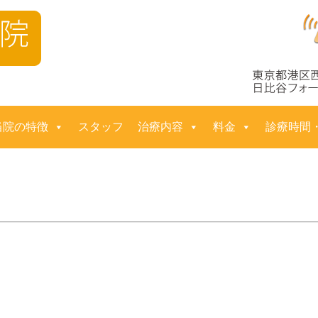
コ
当院の特徴
スタッフ
治療内容
料金
診療時間
ン
テ
ン
ツ
へ
ス
キ
ッ
プ