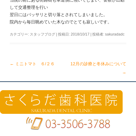
当院の前にある街路樹も車道側に傾いてしまい、警察が出動
して交通整理を行い
翌日にはバッサリと切り落とされてしまいました。
院内から毎日眺めていた木なのでとても寂しいです。
カテゴリー:
スタッフブログ
| 投稿日:
2018/10/17
|
投稿者:
sakuradadc
←
ミニトマト ６/２６
12月の診療と冬休みについて
投
→
稿
ナ
ビ
ゲ
ー
シ
ョ
ン