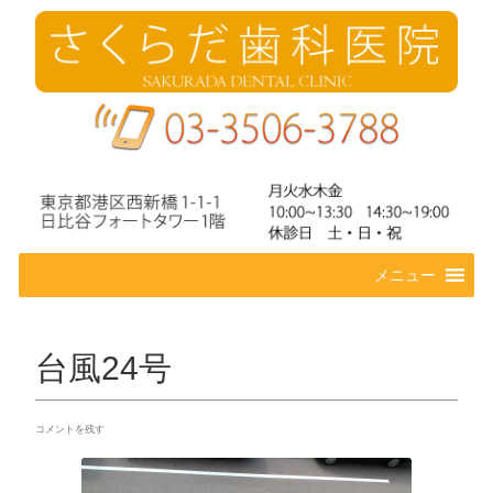
コ
メニュー
ン
テ
ン
ツ
台風24号
へ
ス
キ
コメントを残す
ッ
プ