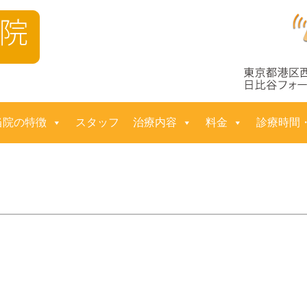
コ
当院の特徴
スタッフ
治療内容
料金
診療時間
ン
テ
ン
ツ
へ
ス
キ
ッ
プ