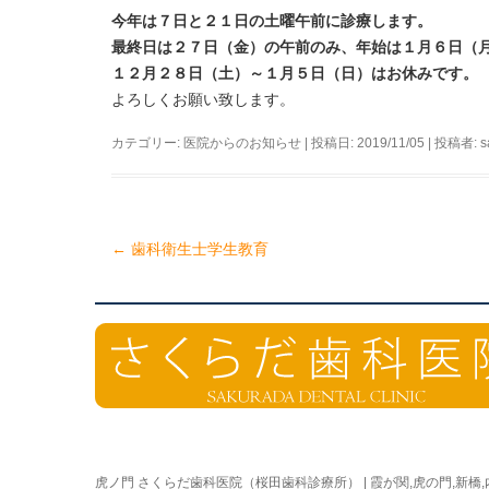
今年は７日と２１日の土曜午前に診療します。
最終日は２７日（金）の午前のみ、年始は１月６日（
１２月２８日（土）～１月５日（日）はお休みです。
よろしくお願い致します。
カテゴリー:
医院からのお知らせ
| 投稿日:
2019/11/05
|
投稿者:
s
←
歯科衛生士学生教育
投
稿
ナ
ビ
ゲ
ー
シ
ョ
虎ノ門 さくらだ歯科医院（桜田歯科診療所） | 霞が関,虎の門,新橋,