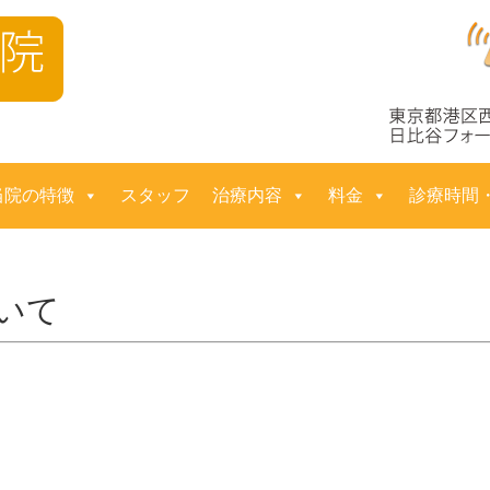
コ
当院の特徴
スタッフ
治療内容
料金
診療時間
ン
テ
ン
ツ
へ
いて
ス
キ
ッ
プ