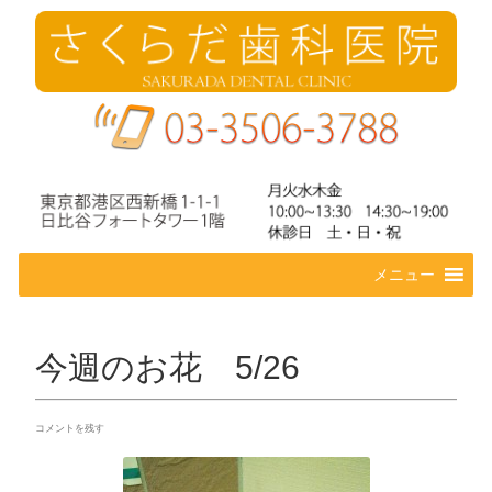
コ
メニュー
ン
テ
ン
ツ
今週のお花 5/26
へ
ス
キ
コメントを残す
ッ
プ