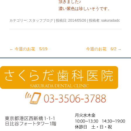
頂きました♪
濃い紫色は珍しいそうです。
カテゴリー:
スタッフブログ
| 投稿日:
2014/05/26
|
投稿者:
sakuradadc
←
今週のお花 5/19
今週のお花 6/2
→
投
稿
ナ
ビ
ゲ
ー
シ
ョ
ン