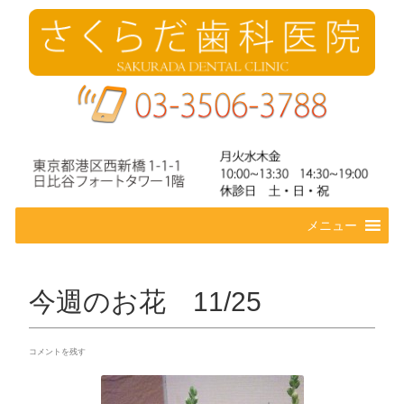
コ
メニュー
ン
テ
ン
ツ
今週のお花 11/25
へ
ス
キ
コメントを残す
ッ
プ