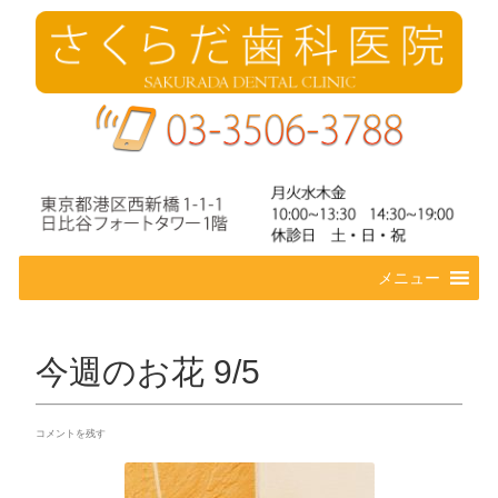
コ
メニュー
ン
テ
ン
ツ
今週のお花 9/5
へ
ス
キ
コメントを残す
ッ
プ