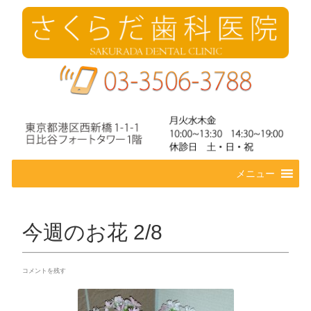
コ
メニュー
ン
テ
ン
ツ
今週のお花 2/8
へ
ス
キ
コメントを残す
ッ
プ