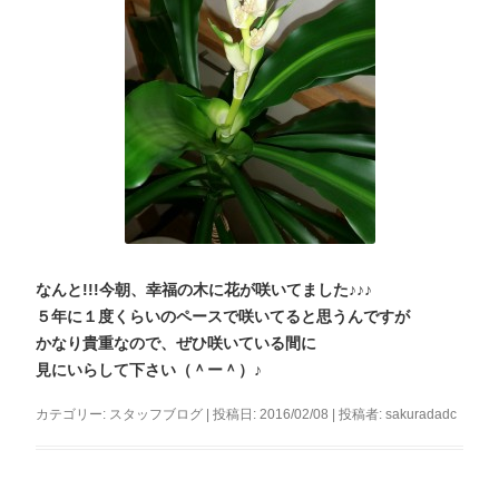
なんと!!!今朝、幸福の木に花が咲いてました♪♪♪
５年に１度くらいのペースで咲いてると思うんですが
かなり貴重なので、ぜひ咲いている間に
見にいらして下さい（＾ー＾）♪
カテゴリー:
スタッフブログ
| 投稿日:
2016/02/08
|
投稿者:
sakuradadc